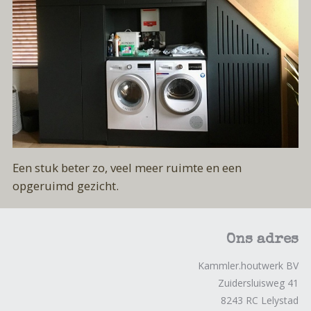
Een stuk beter zo, veel meer ruimte en een
opgeruimd gezicht.
Ons adres
Kammler.houtwerk BV
Zuidersluisweg 41
8243 RC Lelystad